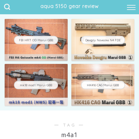
aqua 5150 gear review
FBI HRT OD Marui GBB
Devgru Noveske N4 FDE
mk18 mod1 Marui GBB
HK416 CAG Marui GBB
― TAG ―
m4a1