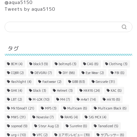
@aqua5150
Tweets by aqua5150
タグ
BCM
(4)
block3
(9)
boltmp5
(3)
CAG
(6)
Clothing
(3)
CQBR
(2)
DEVGRU
(7)
DIY
(66)
Eye Wear
(2)
FBI
(8)
flashlight
(4)
footwear
(2)
GBB
(63)
Geissele
(31)
GHK
(4)
Glock
(3)
Helmet
(3)
HK416
(24)
KAC
(8)
LBT
(2)
M-LOK
(10)
M4
(7)
m4a1
(14)
mk16
(6)
Mk18mod1
(21)
MP5
(3)
Multicam
(6)
Multicam Black
(6)
MWS
(31)
Noveske
(7)
RAHG
(4)
SIG MCX
(4)
sopmod
(9)
Steyr Aug
(2)
Surefire
(8)
Tanodized
(5)
urg-i
(10)
VFC
(2)
エアガンレビュー
(39)
サプレッサー
(6)