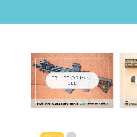
FBI HRT OD Marui
GBB
airsoftgun
PR