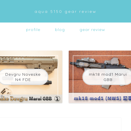
aqua 5150 gear review
profile
blog
gear review
Devgru Noveske
mk18 mod1 Marui
N4 FDE
GBB