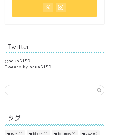
Twitter
@aqua5150
Tweets by aqua5150
タグ
BCM
(4)
block3
(9)
boltmp5
(3)
CAG
(6)