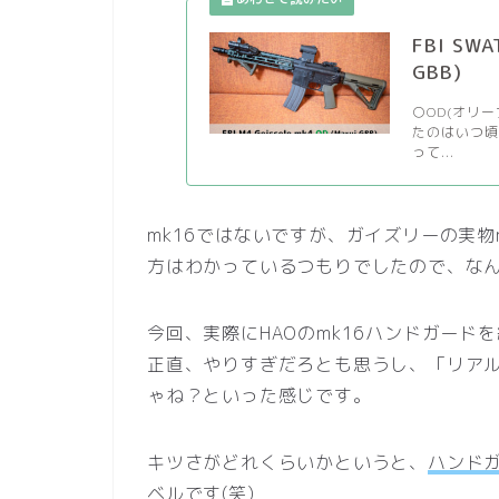
FBI S
GBB)
○OD(オリ
たのはいつ
って...
mk16ではないですが、ガイズリーの実
方はわかっているつもりでしたので、な
今回、実際にHAOのmk16ハンドガード
正直、やりすぎだろとも思うし、「リア
ゃね？といった感じです。
キツさがどれくらいかというと、
ハンド
ベル
です(笑)