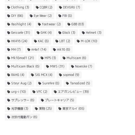
Clothing
(3)
CQBR
(2)
DEVGRU
(7)
DIY
(66)
Eye Wear
(2)
FBI
(8)
flashlight
(4)
footwear
(2)
GBB
(63)
Geissele
(31)
GHK
(4)
Glock
(3)
Helmet
(3)
HK416
(24)
KAC
(8)
LBT
(2)
M-LOK
(10)
M4
(7)
m4a1
(14)
mk16
(6)
Mk18mod1
(21)
MP5
(3)
Multicam
(6)
Multicam Black
(6)
MWS
(31)
Noveske
(7)
RAHG
(4)
SIG MCX
(4)
sopmod
(9)
Steyr Aug
(2)
Surefire
(8)
Tanodized
(5)
urg-i
(10)
VFC
(2)
エアガンレビュー
(39)
サプレッサー
(6)
プレートキャリア
(5)
光学機器
(3)
実物
(25)
東京マルイ
(65)
次世代電動ガン
(6)