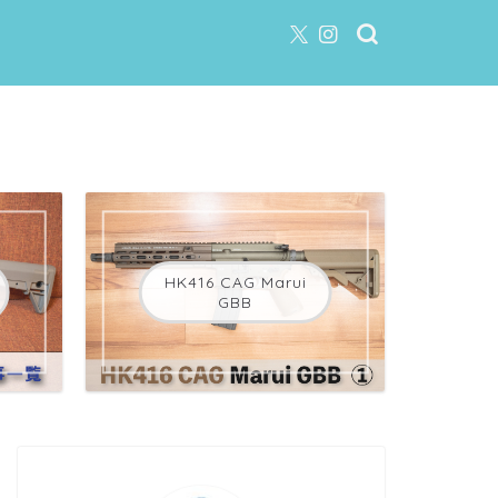
HK416 CAG Marui
GBB