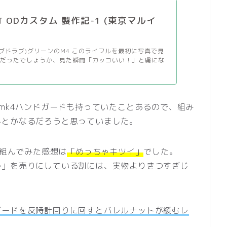
WAT ODカスタム 製作記-1 (東京マルイ
ーブドラブ)グリーンのM4 このライフルを最初に写真で見
頃だったでしょうか、見た瞬間「カッコいい！」と虜にな
物mk4ハンドガードも持っていたことあるので、組み
んとかなるだろうと思っていました。
を組んでみた感想は
「めっちゃキツイ」
でした。
ル」を売りにしている割には、実物よりきつすぎじ
ガードを反時計回りに回すとバレルナットが緩むレ