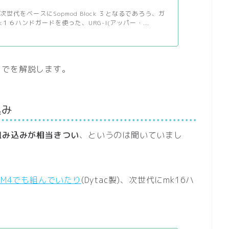
世代をベースにSopmod Block ３となるであろう、ガ
１６ハンドガードを使った、URG-I(アッパー・...
までを解説します。
込み
組み込みが相当きつい
、というのは聞いていまし
I M4でも組んでいたり
(Dytac製)、次世代にmk16ハ