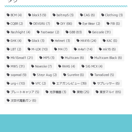
BCM
(4)
block3
(9)
boltmp5
(3)
CAG
(6)
Clothing
(3)
CQBR
(2)
DEVGRU
(7)
DIY
(66)
Eye Wear
(2)
FBI
(8)
flashlight
(4)
footwear
(2)
GBB
(63)
Geissele
(31)
GHK
(4)
Glock
(3)
Helmet
(3)
HK416
(24)
KAC
(8)
LBT
(2)
M-LOK
(10)
M4
(7)
m4a1
(14)
mk16
(6)
Mk18mod1
(21)
MP5
(3)
Multicam
(6)
Multicam Black
(6)
MWS
(31)
Noveske
(7)
RAHG
(4)
SIG MCX
(4)
sopmod
(9)
Steyr Aug
(2)
Surefire
(8)
Tanodized
(5)
urg-i
(10)
VFC
(2)
エアガンレビュー
(39)
サプレッサー
(6)
プレートキャリア
(5)
光学機器
(3)
実物
(25)
東京マルイ
(65)
次世代電動ガン
(6)