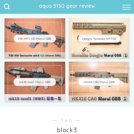
aqua 5150 gear review
FBI HRT OD Marui GBB
Devgru Noveske N4 FDE
mk18 mod1 Marui GBB
HK416 CAG Marui GBB
― TAG ―
block3