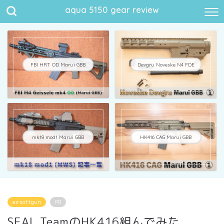
aqua 5150 gear review
FBI HRT OD Marui GBB
Devgru Noveske N4 FDE
mk18 mod1 Marui GBB
HK416 CAG Marui GBB
airsoftgun
PR
SEAL TeamのHK416組んでみた