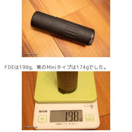
FDEは198g、黒のMiniタイプは174gでした。