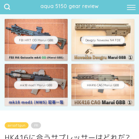
aqua 5150 gear review
FBI HRT OD Marui GBB
Devgru Noveske N4 FDE
mk18 mod1 Marui GBB
HK416 CAG Marui GBB
airsoftgun
PR
HK416に合うサプレッサーはどれだ?